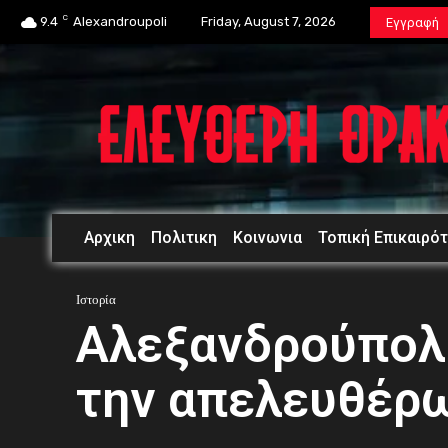
C
9.4
Alexandroupoli
Friday, August 7, 2026
Εγγραφή
Αρχικη
Πολιτικη
Κοινωνια
Τοπική Επικαιρό
Ιστορία
Αλεξανδρούπολη
την απελευθέρ