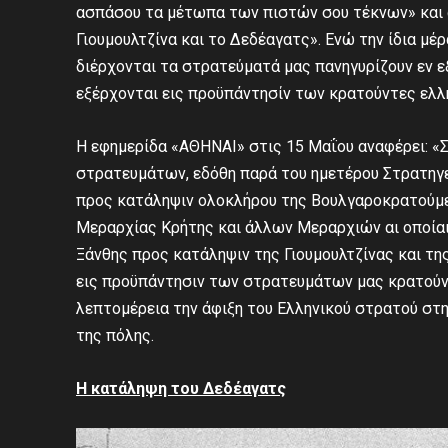
ασπάσου τα μέτωπα των πιστών σου τέκνων» και 
Γιουμουλτζίνα και το Δεδέαγατς». Ενώ την ίδια μέ
διέρχονται τα στρατεύματά μας πανηγυρίζουν εν 
εξέρχονται εις προϋπάντησίν των κρατούντες ελλ
Η εφημερίδα «ΑΘΗΝΑΙ» στις 15 Μαΐου αναφέρει: 
στρατευμάτων, εδόθη παρά του ημετέρου Στρατηγε
προς κατάληψιν ολοκλήρου της Βουλγαροκρατούμε
Μεραρχίας Κρήτης και άλλων Μεραρχιών αι οποίαι
Ξάνθης προς κατάληψιν της Γιουμουλτζίνας και τη
εις προϋπάντησιν των στρατευμάτων μας κρατούντ
λεπτομέρεια την άφιξη του Ελληνικού στρατού στ
της πόλης.
Η κατάληψη του Δεδέαγατς