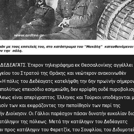
Υ ΔΕΔΕΑΓΑΤΣ. Έτερον τηλεγράφημα εκ Θεσσαλονίκης αγγέλλει 
ηγείου του Στρατού της Θράκης και νεώτερον ανακοινωθέν
 «Η πόλις του Δεδέαγατς κατελήφθη την 6ην πρωϊνήν σήμερο
πολύτως επεισόδιο εσημειώθη, δεν ερρίφθη ουδέ πυροβολισ
εως είναι απερίγραπτος. Έλληνες και Τούρκοι υποδέχονται 
σίν των και εκφράζοντες την πεποίθησίν των περί της
ν Διοίκησιν. Οι Γάλλοι παρέσχον πάσαν δυνατήν ευκολίαν δι
ατάληψιν της πόλεως. Μετά την κατάληψιν του Δεδέαγατς
 προς κατάληψιν του Φερετζίκ, του Σουφλίου, του Διδυμοτε