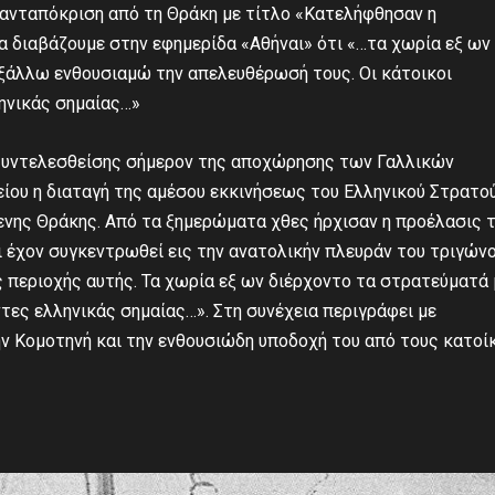
ανταπόκριση από τη Θράκη με τίτλο «Κατελήφθησαν η
ρα διαβάζουμε στην εφημερίδα «Αθήναι» ότι «…τα χωρία εξ ων
εξάλλω ενθουσιαμώ την απελευθέρωσή τους. Οι κάτοικοι
ηνικάς σημαίας…»
«Συντελεσθείσης σήμερον της αποχώρησης των Γαλλικών
ίου η διαταγή της αμέσου εκκινήσεως του Ελληνικού Στρατο
νης Θράκης. Από τα ξημερώματα χθες ήρχισαν η προέλασις 
 έχον συγκεντρωθεί εις την ανατολικήν πλευράν του τριγών
ς περιοχής αυτής. Τα χωρία εξ ων διέρχοντο τα στρατεύματά
ες ελληνικάς σημαίας…». Στη συνέχεια περιγράφει με
ην Κομοτηνή και την ενθουσιώδη υποδοχή του από τους κατοί