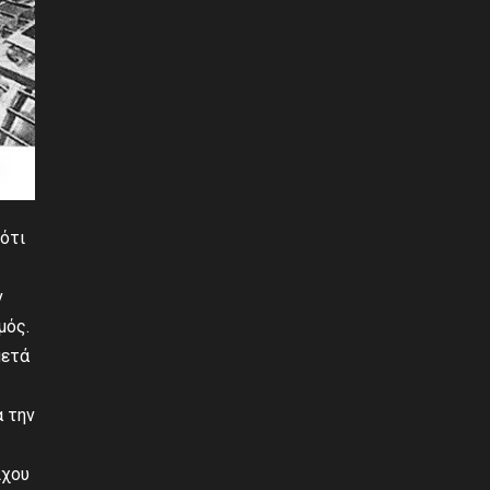
ότι
ν
μός.
μετά
α την
ίχου