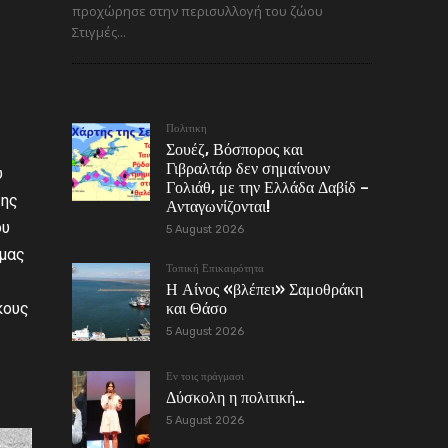
προχώρησε στην περισυλλογή του ζώου
Στιγμές...
Πολιτικη
Σουέζ, Βόσπορος και
Γιβραλτάρ δεν σημαίνουν
ύ
Γολιάθ, με την Ελλάδα Δαβίδ –
της
Ανταγωνίζονται!
ου
5 August 2026
 μας
Τοπική Επικαιρότητα
Η Αίνος «βλέπει» Σαμοθράκη
κους
και Θάσο
5 August 2026
Εν τοις πράγμασι
Δύσκολη η πολιτική…
5 August 2026