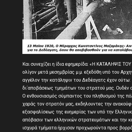
Και συνεχίζει η ίδια εφημερίδα: «Η ΚΑΤΑΛΗΨΙΣ ΤΟ
ολίγον μετά μεσημβρίας μ.μ. εξεδόθη υπό του Αρχ
αγγέλον την κατάληψιν του Δεδέαγατς έχον ούτω:
δι΄αποβάσεως τμημάτων του στρατού μας. Ουδέν α
Ο ενθουσιασμός σύμπαντος του πληθυσμού της πόλ
χαράς τον στρατόν μας, εκδηλουντες την ανακούφι
εξασφαλίσεως της ευημερίας των υπό την Ελληνική
απόβασιν των ελληνικών στρατευμάτων και την κ
ισχυρά τμήματα ήρχισαν προχωρούντα προς βορράν