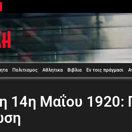
τητα
Πολιτισμος
Αθλητικα
Βιβλια
Εν τοις πράγμασι
Α
 14η Μαΐου 1920: 
ωση