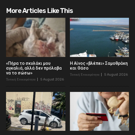
More Articles Like This
«Πήρα το σκυλάκι μου
Η Αίνος «βλέπει» Σαμοθράκη
αγκαλιά, αλλά δεν πρόλαβα
και Θάσο
να το σώσω»
Τοπική Επικαιρότητα
5 August 2026
Τοπική Επικαιρότητα
5 August 2026