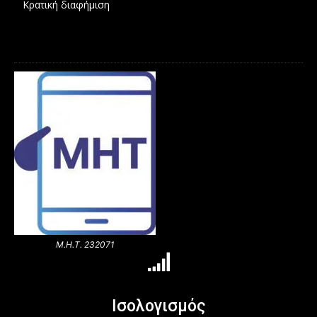
Κρατική διαφήμιση
Μ.Η.Τ. 232071
Ισολογισμός