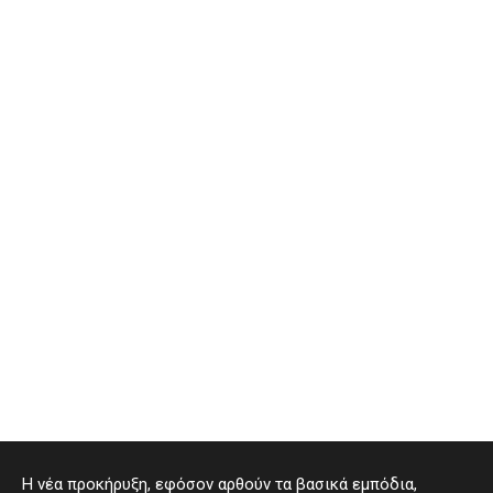
Η νέα προκήρυξη, εφόσον αρθούν τα βασικά εμπόδια,