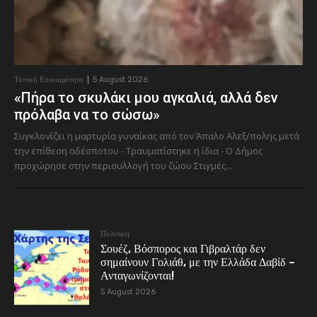
Τοπική Επικαιρότητα
5 August 2026
«Πήρα το σκυλάκι μου αγκαλιά, αλλά δεν
πρόλαβα να το σώσω»
Συγκλονίζει η μαρτυρία γυναίκας από τον Άπαλο Αλεξ/πολης μετά
την επίθεση αδέσποτου - Τραυματίστηκε η ίδια - Ο Δήμος
προχώρησε στην περισυλλογή του ζώου Στιγμές...
Πολιτικη
Σουέζ, Βόσπορος και Γιβραλτάρ δεν
σημαίνουν Γολιάθ, με την Ελλάδα Δαβίδ –
Ανταγωνίζονται!
5 August 2026