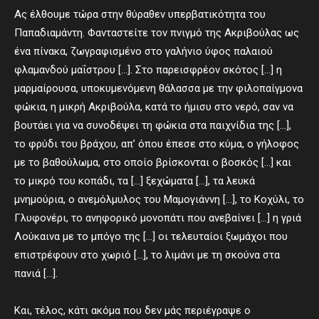
Ας έλθουμε τώρα στην θύραθεν υπερβατικότητα του
Παπαδιαμάντη. Φανταστείτε τον πνιγμό της Ακριβούλας ως
ένα πίνακα, ζωγραφισμένο στο γαλήνιο ύφος παλαιού
φλαμανδού μαΐστρου […]. Στο παρεισφρέον σκότος […] η
μαρμαίρουσα, υποκυμενόμενη θάλασσα με την φιλοπαίγμονα
φώκια, η μικρή Ακριβούλα, κατά το ήμισυ στο νερό, σαν να
βουτάει για να συνοδέψει τη φώκια στα παιχνίδια της […],
το φρύδι του βράχου, απ’ όπου έπεσε στο κύμα, ο γήλοφος
με το βαθούλωμα, στο οποίο βρίσκονται ο βοσκός […] και
το μικρό του κοπάδι, τα […] ξεχώματα […], τα λευκά
μνημούρια, ο ανεμόλμυλος του Μαμογιάννη […], το Κοχύλι, το
Γλυφονέρι, το ανηφορικό μονοπάτι που ανεβαίνει […] η γριά
Λούκαινα με το μπόγο της […] οι τελευταίοι ξωμάχοι που
επιστρέφουν στο χωριό […], το λιμάνι με τη σκούνα στα
πανιά […].
Και, τέλος, κάτι ακόμα που δεν μάς περιέγραψε ο