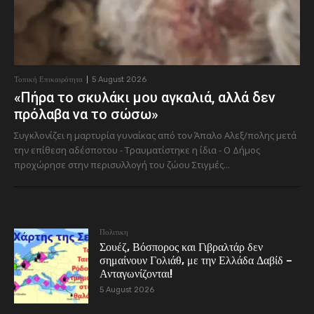
Τοπική Επικαιρότητα
5 August 2026
«Πήρα το σκυλάκι μου αγκαλιά, αλλά δεν
πρόλαβα να το σώσω»
Συγκλονίζει η μαρτυρία γυναίκας από τον Άπαλο Αλεξ/πολης μετά
την επίθεση αδέσποτου - Τραυματίστηκε η ίδια - Ο Δήμος
προχώρησε στην περισυλλογή του ζώου Στιγμές...
Πολιτικη
Σουέζ, Βόσπορος και Γιβραλτάρ δεν
σημαίνουν Γολιάθ, με την Ελλάδα Δαβίδ –
Ανταγωνίζονται!
5 August 2026