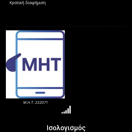
Κρατική διαφήμιση
Μ.Η.Τ. 232071
Ισολογισμός