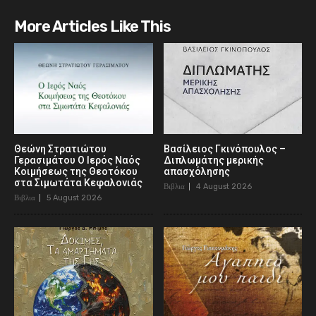
More Articles Like This
Θεώνη Στρατιώτου
Βασίλειος Γκινόπουλος –
Γερασιμάτου Ο Ιερός Ναός
Διπλωμάτης μερικής
Κοιμήσεως της Θεοτόκου
απασχόλησης
στα Σιμωτάτα Κεφαλονιάς
Βιβλια
4 August 2026
Βιβλια
5 August 2026