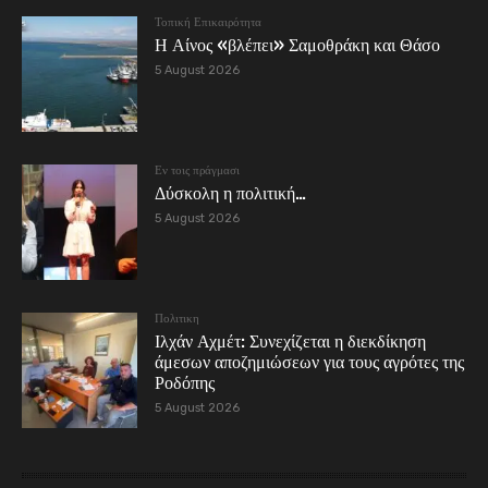
Τοπική Επικαιρότητα
Η Αίνος «βλέπει» Σαμοθράκη και Θάσο
5 August 2026
Εν τοις πράγμασι
Δύσκολη η πολιτική…
5 August 2026
Πολιτικη
Ιλχάν Αχμέτ: Συνεχίζεται η διεκδίκηση
άμεσων αποζημιώσεων για τους αγρότες της
Ροδόπης
5 August 2026