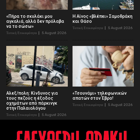
«Πήρα το σκυλάκι μου
Η Αίνος «βλέπει» Σαμοθράκη
αγκαλιά, αλλά δεν πρόλαβα
και Θάσο
να το σώσω»
Τοπική Επικαιρότητα
5 August 2026
Τοπική Επικαιρότητα
5 August 2026
Αλεξ/πολη: Κίνδυνος για
«Τσουνάμι» τηλεφωνικών
τους πεζούς η έξοδος
απατών στον Έβρο!
οχημάτων από πάρκινγκ
Τοπική Επικαιρότητα
5 August 2026
στην Παλαιολόγου
Τοπική Επικαιρότητα
5 August 2026