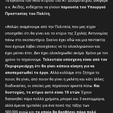
Τα εγκαίνια του νέου κτιρίου του ΑΤ Διδυμοτείχου, ανέφερε
ο κ. Ακίδης, ενδέχεται να γίνουν
παρουσία του Υπουργού
Προστασίας του Πολίτη.
«Απλώς αναμένουμε από την Πολιτεία, που μας είχαν
υποσχεθεί ότι θα γίνει και το κτίριο της Σχολής Αστυνομίας
πάνω στο σκοπευτήριο. Εκείνο έχει εδώ και μια πενταετία
που έχουμε λάβει υποσχέσεις να το ολοκληρώσουν και
έχει μείνει έτσι. Δεν έχει ολοκληρωθεί ακόμα. Χρόνο με τον
χρόνο το πηγαίνουμε.
Τελευταία υπόσχεση είναι από τον
Περιφερειάρχη ότι θα γίνει κάποια κίνηση για να
αποπερατωθεί το έργο.
Αλλά κολλάμε στο ζήτημα το
ποιος θα γίνει, από ποιον θα γίνει η μελέτη και κάτι άλλες
διαδικασίες, οι οποίες μας πηγαίνουν αρκετά πίσω.
Και
δυστυχώς
,
το κτίριο αυτό είναι 10 ετών
. Έχουν
δαπανηθεί πάρα πολλά χρήματα, μπορεί και 3 εκατομμύρια,
αλλά έμεινε ημιτελές για ένα ποσό της τάξης των
500.000 ευρώ και
το οποίο θα βοηθήσει πάρα πολύ