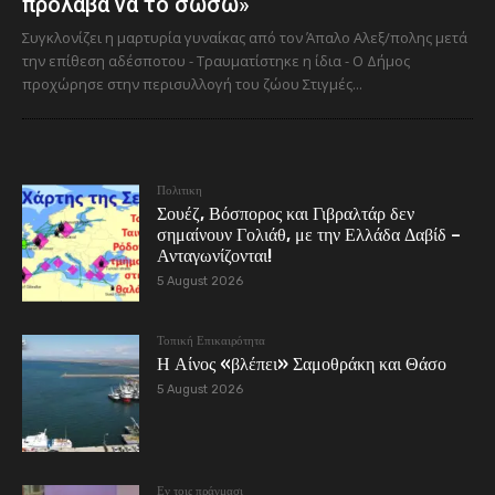
πρόλαβα να το σώσω»
Συγκλονίζει η μαρτυρία γυναίκας από τον Άπαλο Αλεξ/πολης μετά
την επίθεση αδέσποτου - Τραυματίστηκε η ίδια - Ο Δήμος
προχώρησε στην περισυλλογή του ζώου Στιγμές...
Πολιτικη
Σουέζ, Βόσπορος και Γιβραλτάρ δεν
σημαίνουν Γολιάθ, με την Ελλάδα Δαβίδ –
Ανταγωνίζονται!
5 August 2026
Τοπική Επικαιρότητα
Η Αίνος «βλέπει» Σαμοθράκη και Θάσο
5 August 2026
Εν τοις πράγμασι