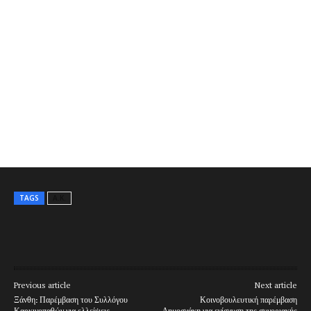
TAGS
Α.Κ.
Previous article
Next article
Ξάνθη: Παρέμβαση του Συλλόγου
Κοινοβουλευτική παρέμβαση
Καρκινοπαθών για ελλείψεις
Δημοσχάκη για ενίσχυση της συνοριακής