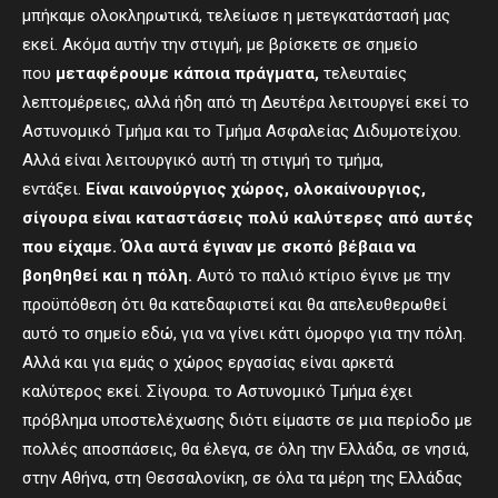
μπήκαμε ολοκληρωτικά, τελείωσε η μετεγκατάστασή μας
εκεί. Ακόμα αυτήν την στιγμή, με βρίσκετε σε σημείο
που
μεταφέρουμε κάποια πράγματα,
τελευταίες
λεπτομέρειες, αλλά ήδη από τη Δευτέρα λειτουργεί εκεί το
Αστυνομικό Τμήμα και το Τμήμα Ασφαλείας Διδυμοτείχου.
Αλλά είναι λειτουργικό αυτή τη στιγμή το τμήμα,
εντάξει.
Είναι καινούργιος χώρος, ολοκαίνουργιος,
σίγουρα είναι καταστάσεις πολύ καλύτερες από αυτές
που είχαμε. Όλα αυτά έγιναν με σκοπό βέβαια να
βοηθηθεί και η πόλη.
Αυτό το παλιό κτίριο έγινε με την
προϋπόθεση ότι θα κατεδαφιστεί και θα απελευθερωθεί
αυτό το σημείο εδώ, για να γίνει κάτι όμορφο για την πόλη.
Αλλά και για εμάς ο χώρος εργασίας είναι αρκετά
καλύτερος εκεί. Σίγουρα. το Αστυνομικό Τμήμα έχει
πρόβλημα υποστελέχωσης διότι είμαστε σε μια περίοδο με
πολλές αποσπάσεις, θα έλεγα, σε όλη την Ελλάδα, σε νησιά,
στην Αθήνα, στη Θεσσαλονίκη, σε όλα τα μέρη της Ελλάδας