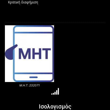
Κρατική διαφήμιση
Μ.Η.Τ. 232071
Ισολογισμός