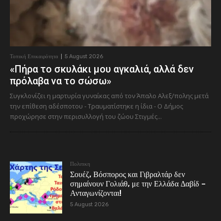
Τοπική Επικαιρότητα
5 August 2026
«Πήρα το σκυλάκι μου αγκαλιά, αλλά δεν
πρόλαβα να το σώσω»
Συγκλονίζει η μαρτυρία γυναίκας από τον Άπαλο Αλεξ/πολης μετά
την επίθεση αδέσποτου - Τραυματίστηκε η ίδια - Ο Δήμος
προχώρησε στην περισυλλογή του ζώου Στιγμές...
Πολιτικη
Σουέζ, Βόσπορος και Γιβραλτάρ δεν
σημαίνουν Γολιάθ, με την Ελλάδα Δαβίδ –
Ανταγωνίζονται!
5 August 2026