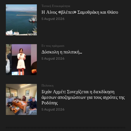
Τοπική Επικαιρότητα
Η Αίνος «βλέπει» Σαμοθράκη και Θάσο
5 August 2026
Εν τοις πράγμασι
Δύσκολη η πολιτική…
5 August 2026
Πολιτικη
Ιλχάν Αχμέτ: Συνεχίζεται η διεκδίκηση
άμεσων αποζημιώσεων για τους αγρότες της
Ροδόπης
5 August 2026