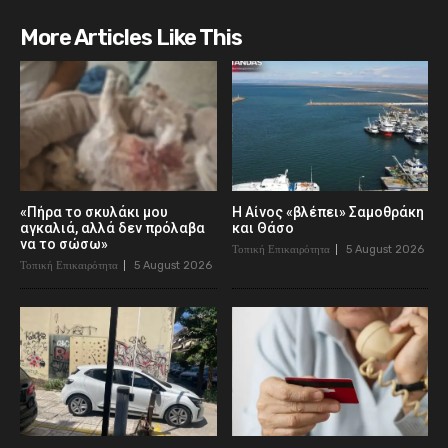
More Articles Like This
«Πήρα το σκυλάκι μου
Η Αίνος «βλέπει» Σαμοθράκη
αγκαλιά, αλλά δεν πρόλαβα
και Θάσο
να το σώσω»
Τοπική Επικαιρότητα
5 August 2026
Τοπική Επικαιρότητα
5 August 2026