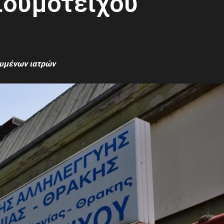
ιδυμοτείχου
κευμένων ιατρών