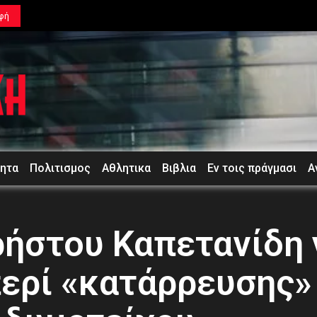
φή
τητα
Πολιτισμος
Αθλητικα
Βιβλια
Εν τοις πράγμασι
Α
ήστου Καπετανίδη 
ερί «κατάρρευσης»