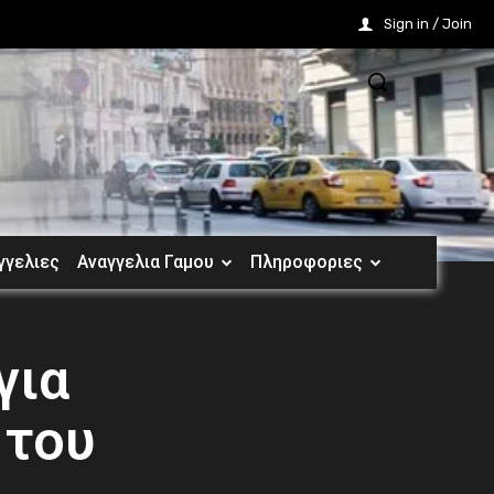
Sign in / Join
γγελιες
Αναγγελια Γαμου
Πληροφοριες
για
 του