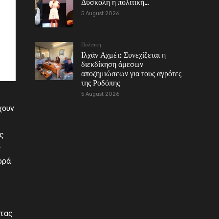
Δύσκολη η πολιτική…
5 August 2026
Πολιτικη
Ιλχάν Αχμέτ: Συνεχίζεται η
διεκδίκηση άμεσων
αποζημιώσεων για τους αγρότες
της Ροδόπης
5 August 2026
χουν
υς
ς
ορά
ητας