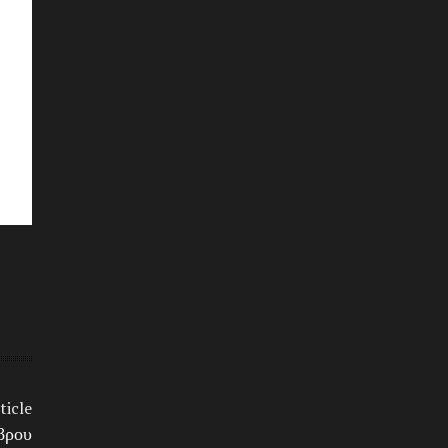
ticle
βρου