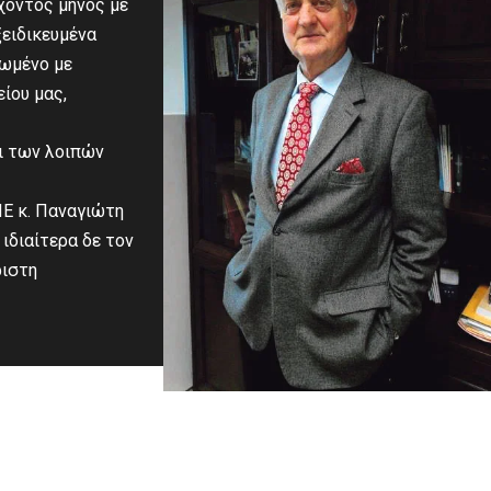
έχοντος μηνός με
ειδικευμένα
χωμένο με
ίου μας,
αι των λοιπών
ΠΕ κ. Παναγιώτη
 ιδιαίτερα δε τον
ριστη