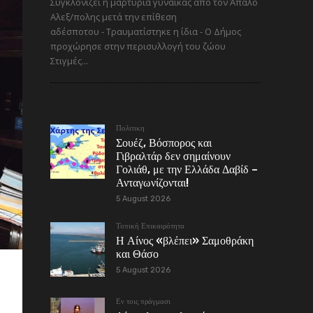
Συγκλονίζει η μαρτυρία γυναίκας από τον Άπαλο
Αλεξ/πολης μετά την επίθεση
αδέσποτου - Τραυματίστηκε η ίδια - Ο Δήμος
προχώρησε στην περισυλλογή του ζώου
Στιγμές...
Πολιτικη
Σουέζ, Βόσπορος και
Γιβραλτάρ δεν σημαίνουν
Γολιάθ, με την Ελλάδα Δαβίδ –
Ανταγωνίζονται!
5 August 2026
Τοπική Επικαιρότητα
Η Αίνος «βλέπει» Σαμοθράκη
και Θάσο
5 August 2026
Εν τοις πράγμασι