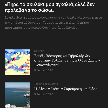
«Πήρα το σκυλάκι μου αγκαλιά, αλλά δεν
πρόλαβα να το σώσω»
Συγκλονίζει η μαρτυρία γυναίκας από τον Άπαλο Αλεξ/πολης μετά
την επίθεση αδέσποτου - Τραυματίστηκε η ίδια - Ο Δήμος
προχώρησε στην περισυλλογή του ζώου Στιγμές...
Πολιτικη
Σουέζ, Βόσπορος και Γιβραλτάρ δεν
σημαίνουν Γολιάθ, με την Ελλάδα Δαβίδ –
Ανταγωνίζονται!
5 August 2026
Τοπική Επικαιρότητα
Η Αίνος «βλέπει» Σαμοθράκη και Θάσο
5 August 2026