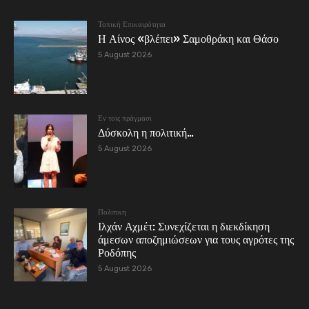
Τοπική Επικαιρότητα
Η Αίνος «βλέπει» Σαμοθράκη και Θάσο
5 August 2026
Εν τοις πράγμασι
Δύσκολη η πολιτική…
5 August 2026
Πολιτικη
Ιλχάν Αχμέτ: Συνεχίζεται η διεκδίκηση
άμεσων αποζημιώσεων για τους αγρότες της
Ροδόπης
5 August 2026