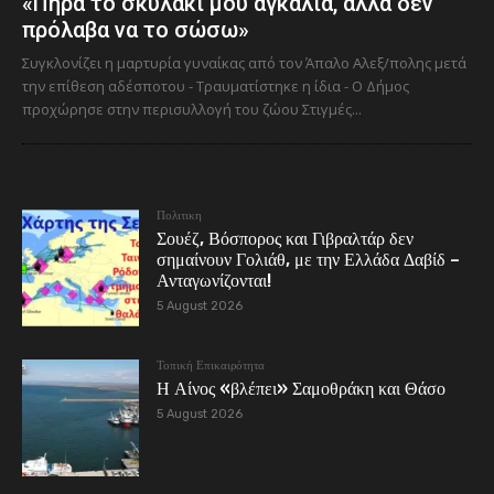
«Πήρα το σκυλάκι μου αγκαλιά, αλλά δεν
πρόλαβα να το σώσω»
Συγκλονίζει η μαρτυρία γυναίκας από τον Άπαλο Αλεξ/πολης μετά
την επίθεση αδέσποτου - Τραυματίστηκε η ίδια - Ο Δήμος
προχώρησε στην περισυλλογή του ζώου Στιγμές...
Πολιτικη
Σουέζ, Βόσπορος και Γιβραλτάρ δεν
σημαίνουν Γολιάθ, με την Ελλάδα Δαβίδ –
Ανταγωνίζονται!
5 August 2026
Τοπική Επικαιρότητα
Η Αίνος «βλέπει» Σαμοθράκη και Θάσο
5 August 2026