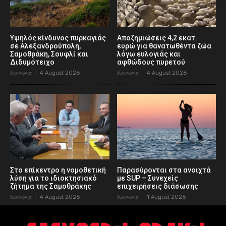
Υψηλός κίνδυνος πυρκαγιάς
Αποζημιώσεις 4,2 εκατ.
σε Αλεξανδρούπολη,
ευρώ για θανατωθέντα ζώα
Σαμοθράκη, Σουφλί και
λόγω ευλογιάς και
Διδυμότειχο
αφθώδους πυρετού
Κοινωνια
4 August 2026
Κοινωνια
4 August 2026
Στο επίκεντρο η νομοθετική
Παρασύρονται στα ανοιχτά
λύση για το ιδιοκτησιακό
με SUP – Συνεχείς
ζήτημα της Σαμοθράκης
επιχειρήσεις διάσωσης
Κοινωνια
4 August 2026
Κοινωνια
1 August 2026