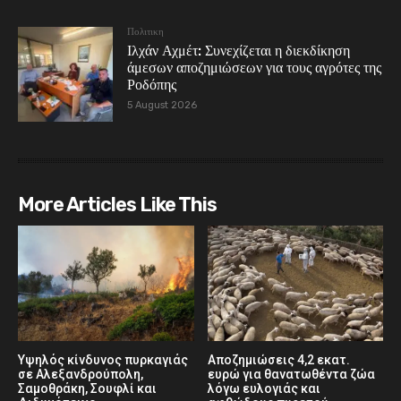
Πολιτικη
Ιλχάν Αχμέτ: Συνεχίζεται η διεκδίκηση
άμεσων αποζημιώσεων για τους αγρότες της
Ροδόπης
5 August 2026
More Articles Like This
Υψηλός κίνδυνος πυρκαγιάς
Αποζημιώσεις 4,2 εκατ.
σε Αλεξανδρούπολη,
ευρώ για θανατωθέντα ζώα
Σαμοθράκη, Σουφλί και
λόγω ευλογιάς και