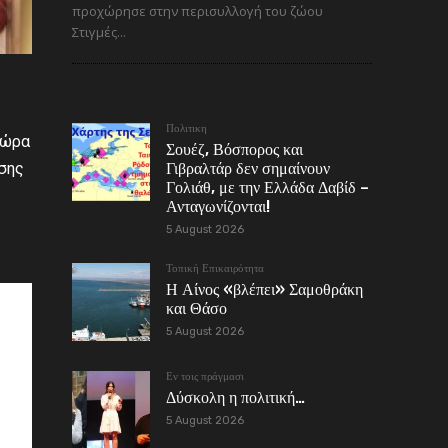
προχώρησε στην περισυλλογή του ζώου
Στιγμές...
Πολιτικη
χώρα
Σουέζ, Βόσπορος και
ησης
Γιβραλτάρ δεν σημαίνουν
Γολιάθ, με την Ελλάδα Δαβίδ –
Ανταγωνίζονται!
5 August 2026
Τοπική Επικαιρότητα
Η Αίνος «βλέπει» Σαμοθράκη
και Θάσο
5 August 2026
Εν τοις πράγμασι
Δύσκολη η πολιτική…
5 August 2026