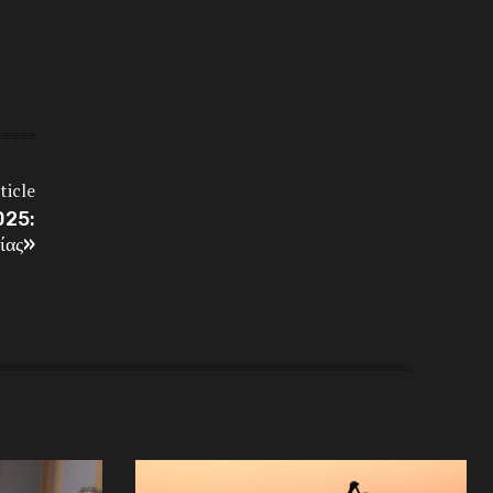
ticle
025:
ίας»