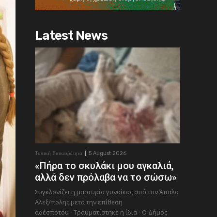
Latest News
Τοπική Επικαιρότητα
5 August 2026
«Πήρα το σκυλάκι μου αγκαλιά,
αλλά δεν πρόλαβα να το σώσω»
Συγκλονίζει η μαρτυρία γυναίκας από τον Άπαλο
Αλεξ/πολης μετά την επίθεση
αδέσποτου - Τραυματίστηκε η ίδια - Ο Δήμος