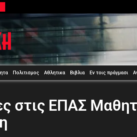
ή
τητα
Πολιτισμος
Αθλητικα
Βιβλια
Εν τοις πράγμασι
Α
ες στις ΕΠΑΣ Μαθη
η