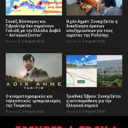
Σουέζ, Βόσπορος και
Ιλχάν Αχμέτ: Συνεχίζεται η
Γιβραλτάρ δεν σημαίνουν
διεκδίκηση άμεσων
Γολιάθ, με την Ελλάδα Δαβίδ
αποζημιώσεων για τους
– Ανταγωνίζονται!
αγρότες της Ροδόπης
Πολιτικη
5 August 2026
Πολιτικη
5 August 2026
Ο κινηματογραφικός και
Τριεθνές Έβρου: Συνεχίζεται
τηλεοπτικός ιμπεριαλισμός
η αντιπαράθεση για την
της Τουρκίας
Ελληνική σημαία
Πολιτικη
5 August 2026
Πολιτικη
5 August 2026