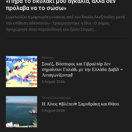
«Πήρα το σκυλάκι μου αγκαλιά, αλλά δεν
πρόλαβα να το σώσω»
Συγκλονίζει η μαρτυρία γυναίκας από τον Άπαλο Αλεξ/πολης μετά
την επίθεση αδέσποτου - Τραυματίστηκε η ίδια - Ο Δήμος
προχώρησε στην περισυλλογή του ζώου Στιγμές...
Πολιτικη
Σουέζ, Βόσπορος και Γιβραλτάρ δεν
σημαίνουν Γολιάθ, με την Ελλάδα Δαβίδ –
Ανταγωνίζονται!
5 August 2026
Τοπική Επικαιρότητα
Η Αίνος «βλέπει» Σαμοθράκη και Θάσο
5 August 2026