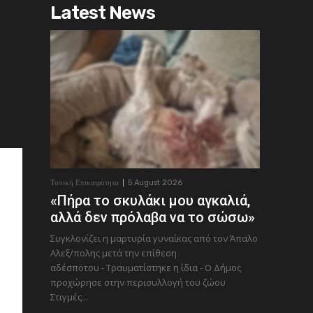
Latest News
Τοπική Επικαιρότητα
5 August 2026
«Πήρα το σκυλάκι μου αγκαλιά,
αλλά δεν πρόλαβα να το σώσω»
Συγκλονίζει η μαρτυρία γυναίκας από τον Άπαλο
Αλεξ/πολης μετά την επίθεση
αδέσποτου - Τραυματίστηκε η ίδια - Ο Δήμος
προχώρησε στην περισυλλογή του ζώου
Στιγμές...