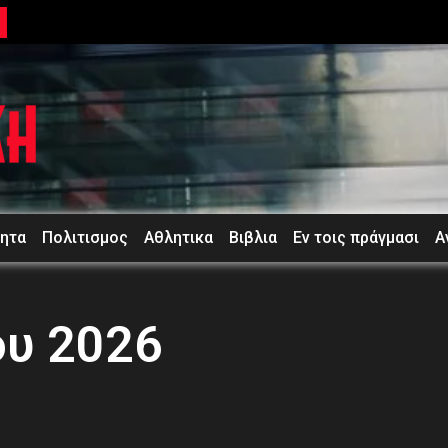
τητα
Πολιτισμος
Αθλητικα
Βιβλια
Εν τοις πράγμασι
Α
ου 2026