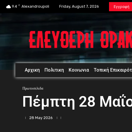
C
9.4
Alexandroupoli
Friday, August 7, 2026
Εγγραφή
Αρχικη
Πολιτικη
Κοινωνια
Τοπική Επικαιρό
Πρωτοσελιδα
Πέμπτη 28 Μαΐ
28 May 2026