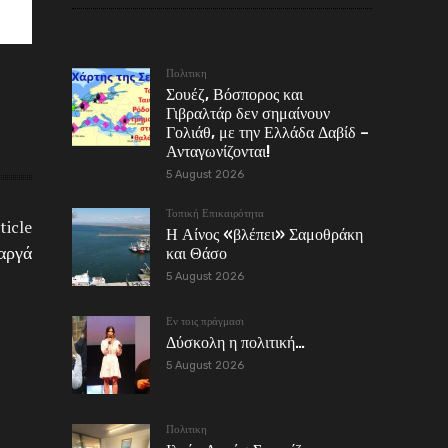
Πολιτικη
Σουέζ, Βόσπορος και
Γιβραλτάρ δεν σημαίνουν
Γολιάθ, με την Ελλάδα Δαβίδ –
Ανταγωνίζονται!
5 August 2026
Τοπική Επικαιρότητα
ticle
Η Αίνος «βλέπει» Σαμοθράκη
 αργά
και Θάσο
5 August 2026
Εν τοις πράγμασι
Δύσκολη η πολιτική…
5 August 2026
Πολιτικη