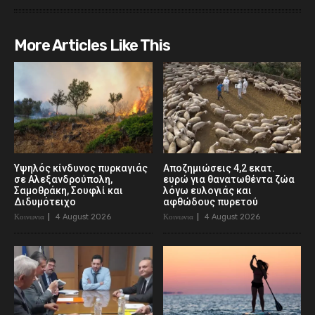
More Articles Like This
Υψηλός κίνδυνος πυρκαγιάς
Αποζημιώσεις 4,2 εκατ.
σε Αλεξανδρούπολη,
ευρώ για θανατωθέντα ζώα
Σαμοθράκη, Σουφλί και
λόγω ευλογιάς και
Διδυμότειχο
αφθώδους πυρετού
Κοινωνια
4 August 2026
Κοινωνια
4 August 2026