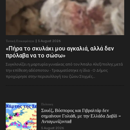
Τοπική Επικαιρότητα
5 August 2026
«Πήρα το σκυλάκι μου αγκαλιά, αλλά δεν
πρόλαβα να το σώσω»
Συγκλονίζει η μαρτυρία γυναίκας από τον Άπαλο Αλεξ/πολης μετά
την επίθεση αδέσποτου - Τραυματίστηκε η ίδια - Ο Δήμος
προχώρησε στην περισυλλογή του ζώου Στιγμές...
Πολιτικη
Σουέζ, Βόσπορος και Γιβραλτάρ δεν
σημαίνουν Γολιάθ, με την Ελλάδα Δαβίδ –
Ανταγωνίζονται!
5 August 2026