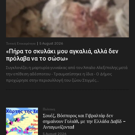
Τοπική Επικαιρότητα
5 August 2026
«Πήρα το σκυλάκι μου αγκαλιά, αλλά δεν
πρόλαβα να το σώσω»
Συγκλονίζει η μαρτυρία γυναίκας από τον Άπαλο Αλεξ/πολης μετά
την επίθεση αδέσποτου - Τραυματίστηκε η ίδια - Ο Δήμος
προχώρησε στην περισυλλογή του ζώου Στιγμές...
Πολιτικη
Σουέζ, Βόσπορος και Γιβραλτάρ δεν
σημαίνουν Γολιάθ, με την Ελλάδα Δαβίδ –
Ανταγωνίζονται!
5 August 2026