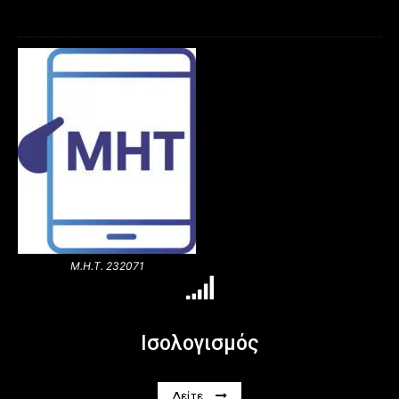
Μ.Η.Τ. 232071
Ισολογισμός
Δείτε