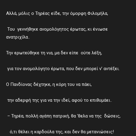
Αλλά, μόλις ο Τηρέας είδε, την όμορφη Φιλομήλα,
Του γεννήθηκε ανομολόγητος έρωτας, κι ένιωσε
ανατριχίλα..
Την ερωτεύθηκε τη νια, μα δεν είπε ούτε λέξη,
για τον ανομολόγητο έρωτα, που δεν μπορεί ν’ αντέξει.
Ο Πανδίονας δέχτηκε, η κόρη του να πάει,
την αδερφή της για να την ιδεί, αφού το επιθυμάει..
– Τηρέα, πολλή αγάπη πατρική, θα ‘θελα να της δώσεις,
ό,τι θέλει η καρδούλα της, και δεν θα μετανιώσεις!