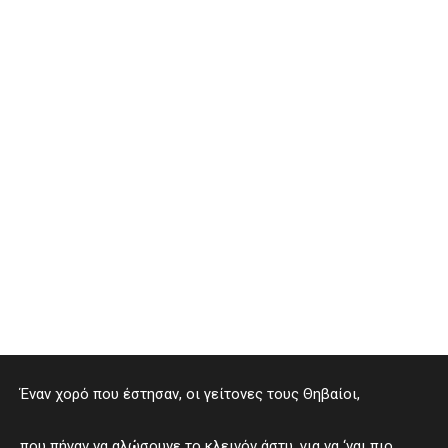
Έναν χορό που έστησαν, οι γείτονες τους Θηβαίοι,
που πήγαν να αλώσουνε το κλεινόν άστυ, για να ‘ναι πιο