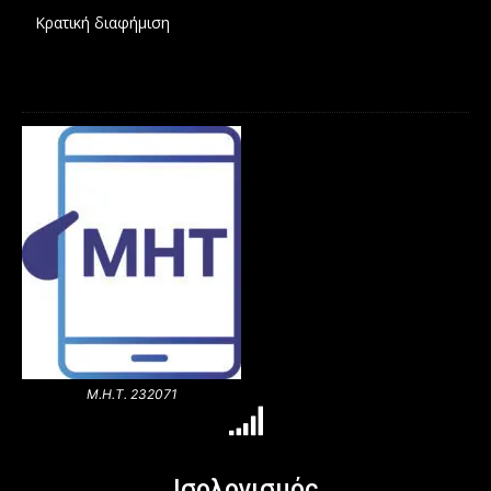
Κρατική διαφήμιση
Μ.Η.Τ. 232071
Ισολογισμός