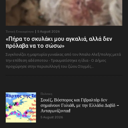
Τοπική Επικαιρότητα
5 August 2026
«Πήρα το σκυλάκι μου αγκαλιά, αλλά δεν
πρόλαβα να το σώσω»
Συγκλονίζει η μαρτυρία γυναίκας από τον Άπαλο Αλεξ/πολης μετά
την επίθεση αδέσποτου - Τραυματίστηκε η ίδια - Ο Δήμος
προχώρησε στην περισυλλογή του ζώου Στιγμές...
Πολιτικη
Σουέζ, Βόσπορος και Γιβραλτάρ δεν
σημαίνουν Γολιάθ, με την Ελλάδα Δαβίδ –
Ανταγωνίζονται!
5 August 2026