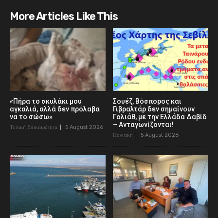
More Articles Like This
«Πήρα το σκυλάκι μου
Σουέζ, Βόσπορος και
αγκαλιά, αλλά δεν πρόλαβα
Γιβραλτάρ δεν σημαίνουν
να το σώσω»
Γολιάθ, με την Ελλάδα Δαβίδ
– Ανταγωνίζονται!
Τοπική Επικαιρότητα
5 August 2026
Πολιτικη
5 August 2026