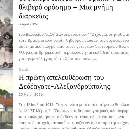
θλιβερό ορόσημο – Μια μνήμη
διαρκείας
8 April 2026
του Βασιλείου Ναζλή Σαν σήμερα, πριν 112 χρόνια, στην οθωμανική
τότε Θράκη, οι ελληνικοί πληθυσμοί, βίωσαν, τον οργανωμένο
συστηματικό διωγμό, από τους ηγέτες των Νεοτούρκων. Ενώ οι
Ελληνες σε θρησκευτική περισυλλογή και ευλάβεια, ετοιμαζό
για την μεγάλη γιορτή της Χριστιανοσύνης,...
Ιστορία
Η πρώτη απελευθέρωση του
Δεδέαγατς-Αλεξανδρούπολης
20 March 2026
Στις 12 Ιουλίου 1913 - Τα γεγονότα μετά από αυτήν του Βασίλειου
Ναζλή ΣΤ’ Μέρος * - "Σύμφωνα με δημοσιογραφικές πληροφορίες
που κυκλοφόρησαν, το Δεδέαγατς εγκαταλείφτηκε και είναι
έρημο. Οι ατυχείς κάτοικοΊ του, μάζεψαν ό,τι απαραίτητο είχαν
κατέφυγαν στην απέναντι Σαμοθράκη. Ολόκληρη η Θράκη