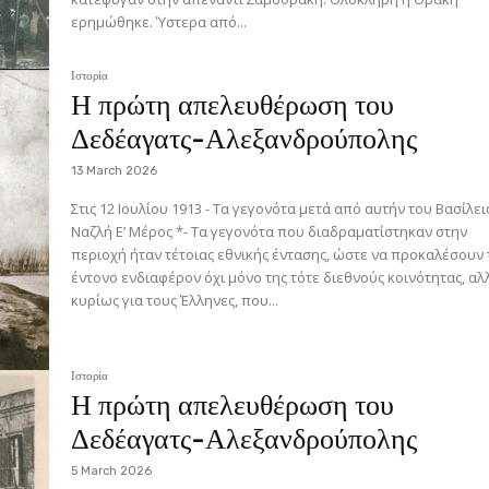
ερημώθηκε. Ύστερα από...
Ιστορία
Η πρώτη απελευθέρωση του
Δεδέαγατς-Αλεξανδρούπολης
13 March 2026
Στις 12 Ιουλίου 1913 - Τα γεγονότα μετά από αυτήν του Βασίλειου
Ναζλή Ε’ Μέρος *- Τα γεγονότα που διαδραματίστηκαν στην
περιοχή ήταν τέτοιας εθνικής έντασης, ώστε να προκαλέσουν 
έντονο ενδιαφέρον όχι μόνο της τότε διεθνούς κοινότητας, αλ
κυρίως για τους Έλληνες, που...
Ιστορία
Η πρώτη απελευθέρωση του
Δεδέαγατς-Αλεξανδρούπολης
5 March 2026