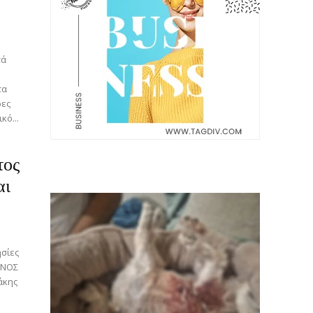
ρες
κό...
τος
Latest News
αι
ΗΝΟΣ