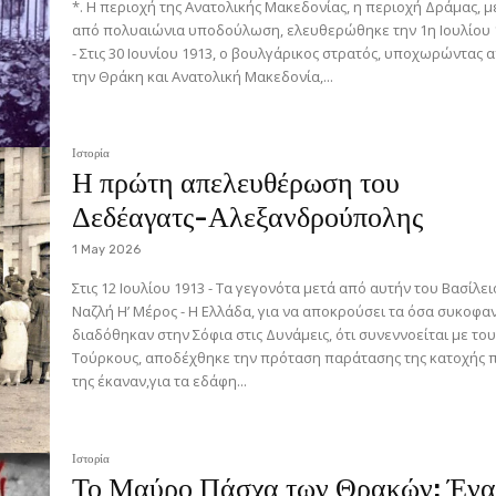
*. Η περιοχή της Ανατολικής Μακεδονίας, η περιοχή Δράμας, μ
από πολυαιώνια υποδούλωση, ελευθερώθηκε την 1η Ιουλίου 
- Στις 30 Ιουνίου 1913, ο βουλγάρικος στρατός, υποχωρώντας 
την Θράκη και Ανατολική Μακεδονία,...
Ιστορία
Η πρώτη απελευθέρωση του
Δεδέαγατς-Αλεξανδρούπολης
1 May 2026
Στις 12 Ιουλίου 1913 - Τα γεγονότα μετά από αυτήν του Βασίλειου
Ναζλή Η’ Μέρος - Η Ελλάδα, για να αποκρούσει τα όσα συκοφαντικά
διαδόθηκαν στην Σόφια στις Δυνάμεις, ότι συνεννοείται με το
Τούρκους, αποδέχθηκε την πρόταση παράτασης της κατοχής 
της έκαναν,για τα εδάφη...
Ιστορία
Το Μαύρο Πάσχα των Θρακών: Έν