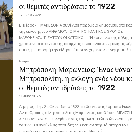
οι θεμιτές αντιδράσεις το 1922
12 June 2026
Β’ μέρος - Η ΜΑΚΕΔΟΝΙΑ συνέχισε παρόμοια δημοσιεύματα κατά
της εκλογής του ΑΝΘΙΜΟΥ... Ο ΜΗΤΡΟΠΟΛΙΤΙΚΟΣ ΘΡΟΝΟΣ
ΜΑΡΩΝΕΙΑΣ... ΤΙ ΖΗΤΟΥΝ ΟΙ ΚΑΤΟΙΚΟΙ. - "Η κοινωνία της πόλης, τα
χριστιανικά στοιχεία της επαρχίας, είναι αναστατωμένη τις μέ
αυτές, με αφορμή την είδηση, ότι στον χηρεύοντα Μητροπολιτι
Ιστορία
Μητρόπολη Μαρώνειας: Ένας θάνα
Μητροπολίτη, η εκλογή ενός νέου κ
οι θεμιτές αντιδράσεις το 1922
11 June 2026
Α’ μέρος - Την 2α Οκτωβρίου 1922, πεθαίνει στις Σαράντα Εκκλησίες
Ανατ. Θράκης, ο Μητροπολίτης Μαρωνείας και Θάσου ΜΕΛΙΣΣ
ΧΡΙΣΤΟΔΟΥΛΟΥ. - Γεννήθηκε στις Σαράντα Εκκλησιών Ανατ. Θράκης
το 1855. Οι εγκύκλιες σπουδές του έγιναν στην ιδιαιτέρα του
πατρίδα και μετά αποφοίτησε από την Νομική...