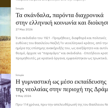
Ιστορία
Τα σκάνδαλα, παρόντα διαχρονικά
στην ελληνική κοινωνία και διοίκησ
27 May 2026
Ένα σκάνδαλο του 1921 - Προμήθειες, διαφθορά και πολιτικές
ευθύνες του Βασιλείου Ναζλή Το νεοελληνικό κράτος, από την
ημέρα της επίσημης ανακήρυξής του, ως ανεξάρτητο και αυτό
θεσμό, άρχισε να "παραγάγει" και σκάνδαλα. - Επιτήδειοι κρατικοί
προμηθευτές, με κρατικά όργανα, εμφανίστηκαν ως τρωκτικά..
Ιστορία
Η γυμναστική ως μέσο εκπαίδευσης
της νεολαίας στην περιοχή της Δρά
9 May 2026
Πριν 114 χρόνια, πριν την απελευθέρωσή της του Βασίλειου Ναζλή