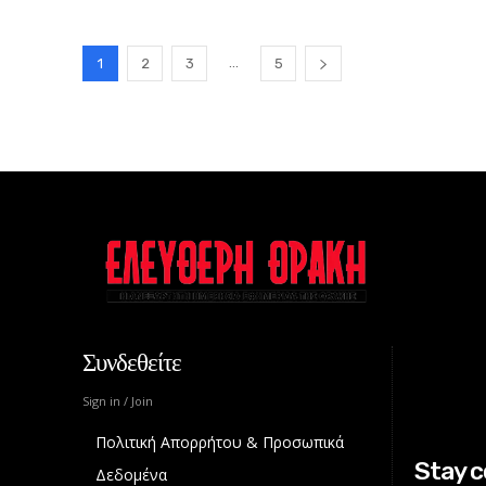
...
1
2
3
5
Συνδεθείτε
Sign in / Join
Πολιτική Απορρήτου & Προσωπικά
Stay 
Δεδομένα