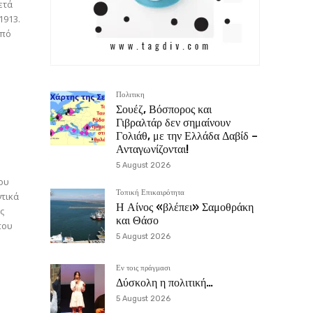
ετά
1913.
από
Πολιτικη
Σουέζ, Βόσπορος και
Γιβραλτάρ δεν σημαίνουν
Γολιάθ, με την Ελλάδα Δαβίδ –
Ανταγωνίζονται!
5 August 2026
Τοπική Επικαιρότητα
Η Αίνος «βλέπει» Σαμοθράκη
υς
και Θάσο
που
5 August 2026
Εν τοις πράγμασι
Δύσκολη η πολιτική…
5 August 2026
α