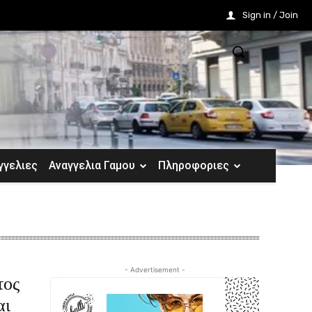
Sign in / Join
γγελιες
Αναγγελια Γαμου
Πληροφοριες
- Advertisement -
τος
αι