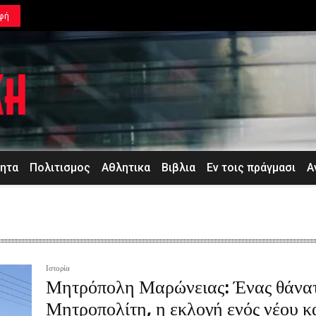
φή
τητα
Πολιτισμος
Αθλητικα
Βιβλια
Εν τοις πράγμασι
Α
Ιστορία
Μητρόπολη Μαρώνειας: Ένας θάνα
Μητροπολίτη, η εκλογή ενός νέου κ