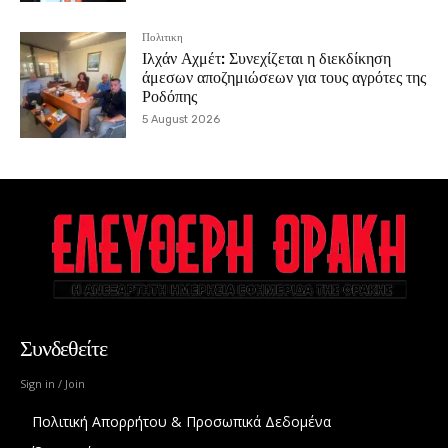
Πολιτικη
Ιλχάν Αχμέτ: Συνεχίζεται η διεκδίκηση
άμεσων αποζημιώσεων για τους αγρότες της
Ροδόπης
5 August 2026
Συνδεθείτε
Sign in / Join
Πολιτική Απορρήτου & Προσωπικά Δεδομένα