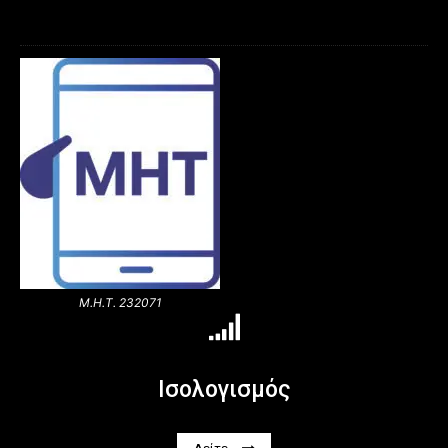
Μ.Η.Τ. 232071
Ισολογισμός