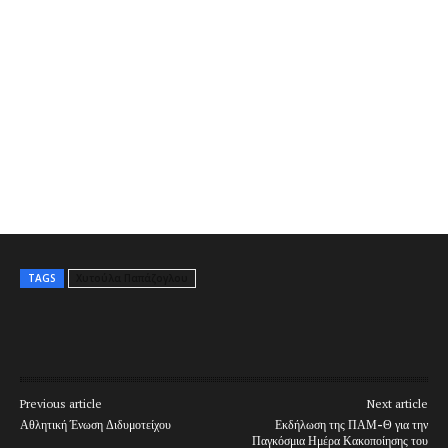
TAGS
Χυτούλα Παπάζογλου
Previous article
Next article
Αθλητική Ένωση Διδυμοτείχου
Εκδήλωση της ΠΑΜ-Θ για την
Παγκόσμια Ημέρα Κακοποίησης του