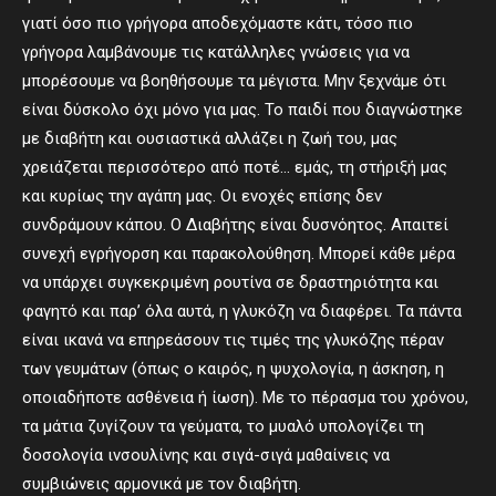
γιατί όσο πιο γρήγορα αποδεχόμαστε κάτι, τόσο πιο
γρήγορα λαμβάνουμε τις κατάλληλες γνώσεις για να
μπορέσουμε να βοηθήσουμε τα μέγιστα. Μην ξεχνάμε ότι
είναι δύσκολο όχι μόνο για μας. Το παιδί που διαγνώστηκε
με διαβήτη και ουσιαστικά αλλάζει η ζωή του, μας
χρειάζεται περισσότερο από ποτέ… εμάς, τη στήριξή μας
και κυρίως την αγάπη μας. Οι ενοχές επίσης δεν
συνδράμουν κάπου. Ο Διαβήτης είναι δυσνόητος. Απαιτεί
συνεχή εγρήγορση και παρακολούθηση. Μπορεί κάθε μέρα
να υπάρχει συγκεκριμένη ρουτίνα σε δραστηριότητα και
φαγητό και παρ’ όλα αυτά, η γλυκόζη να διαφέρει. Τα πάντα
είναι ικανά να επηρεάσουν τις τιμές της γλυκόζης πέραν
των γευμάτων (όπως ο καιρός, η ψυχολογία, η άσκηση, η
οποιαδήποτε ασθένεια ή ίωση). Με το πέρασμα του χρόνου,
τα μάτια ζυγίζουν τα γεύματα, το μυαλό υπολογίζει τη
δοσολογία ινσουλίνης και σιγά-σιγά μαθαίνεις να
συμβιώνεις αρμονικά με τον διαβήτη.