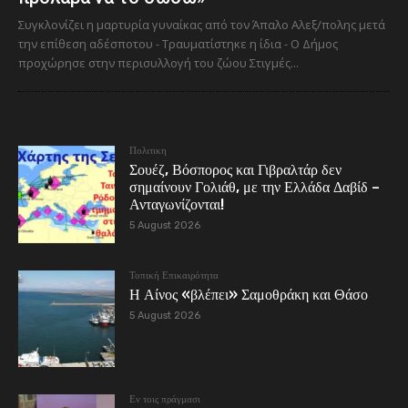
Συγκλονίζει η μαρτυρία γυναίκας από τον Άπαλο Αλεξ/πολης μετά
την επίθεση αδέσποτου - Τραυματίστηκε η ίδια - Ο Δήμος
προχώρησε στην περισυλλογή του ζώου Στιγμές...
Πολιτικη
Σουέζ, Βόσπορος και Γιβραλτάρ δεν
σημαίνουν Γολιάθ, με την Ελλάδα Δαβίδ –
Ανταγωνίζονται!
5 August 2026
Τοπική Επικαιρότητα
Η Αίνος «βλέπει» Σαμοθράκη και Θάσο
5 August 2026
Εν τοις πράγμασι