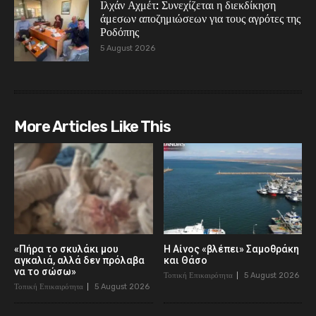
Ιλχάν Αχμέτ: Συνεχίζεται η διεκδίκηση
άμεσων αποζημιώσεων για τους αγρότες της
Ροδόπης
5 August 2026
More Articles Like This
«Πήρα το σκυλάκι μου
Η Αίνος «βλέπει» Σαμοθράκη
αγκαλιά, αλλά δεν πρόλαβα
και Θάσο
να το σώσω»
Τοπική Επικαιρότητα
5 August 2026
Τοπική Επικαιρότητα
5 August 2026